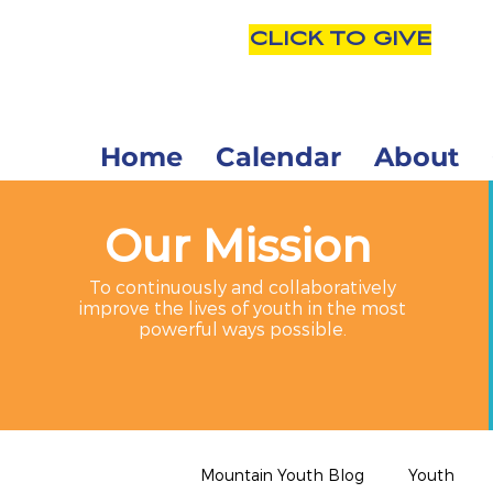
CLICK TO GIVE
Home
Calendar
About
Our Mission
To continuously and collaboratively
improve the lives of youth in the most
powerful ways possible.
Mountain Youth Blog
Youth