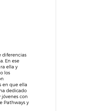
 diferencias 
. En ese 
a ella y 
o los 
ón 
 en que ella 
 ha dedicado 
 jóvenes con 
re Pathways y 