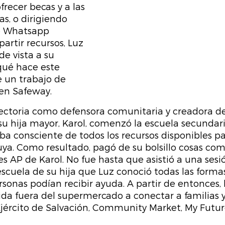
recer becas y a las 
las, o dirigiendo 
 Whatsapp 
rtir recursos, Luz 
e vista a su 
ué hace este 
 un trabajo de 
en Safeway.
ectoria como defensora comunitaria y creadora de
 hija mayor, Karol, comenzó la escuela secundaria
 consciente de todos los recursos disponibles par
uya. Como resultado, pagó de su bolsillo cosas com
es AP de Karol. No fue hasta que asistió a una sesi
escuela de su hija que Luz conoció todas las formas
sonas podían recibir ayuda. A partir de entonces,
ida fuera del supermercado a conectar a familias y
Ejército de Salvación, Community Market, My Futu