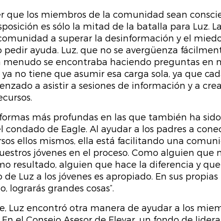
r que los miembros de la comunidad sean conscie
posición es sólo la mitad de la batalla para Luz. L
comunidad a superar la desinformación y el miedo
 pedir ayuda. Luz, que no se avergüenza fácilment
 a menudo se encontraba haciendo preguntas en 
ya no tiene que asumir esa carga sola, ya que cad
zado a asistir a sesiones de información y a crea
ecursos.
s formas más profundas en las que también ha sido
el condado de Eagle. Al ayudar a los padres a conec
rsos ellos mismos, ella está facilitando una comuni
uestros jóvenes en el proceso. Como alguien que n
mo resultado, alguien que hace la diferencia y que
o de Luz a los jóvenes es apropiado. En sus propias 
o, lograrás grandes cosas”.
, Luz encontró otra manera de ayudar a los miem
En el Consejo Asesor de Elevar, un fondo de lidera