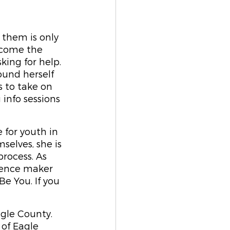
them is only 
rcome the 
ing for help. 
ound herself 
 to take on 
info sessions 
 for youth in 
elves, she is 
rocess. As 
rence maker 
Be You. If you 
gle County. 
of Eagle 