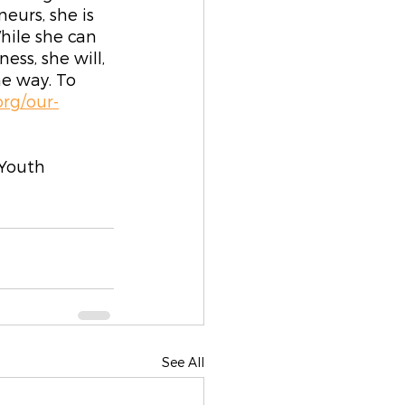
urs, she is 
hile she can 
ss, she will, 
e way. To 
org/our-
 Youth
See All