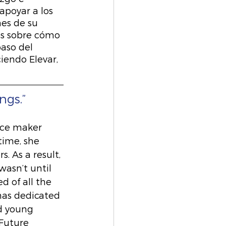
poyar a los 
es de su 
s sobre cómo 
aso del 
iendo Elevar, 
ngs.”
nce maker 
time, she 
. As a result, 
wasn’t until 
d of all the 
has dedicated 
d young 
Future 