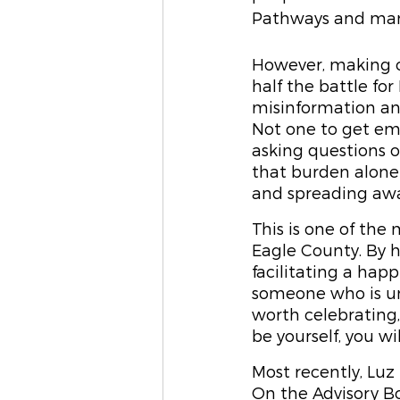
Pathways and man
However, making c
half the battle fo
misinformation and
Not one to get emb
asking questions 
that burden alone
and spreading awa
This is one of the
Eagle County. By h
facilitating a hap
someone who is un
worth celebrating, 
be yourself, you wi
Most recently, Lu
On the Advisory Bo