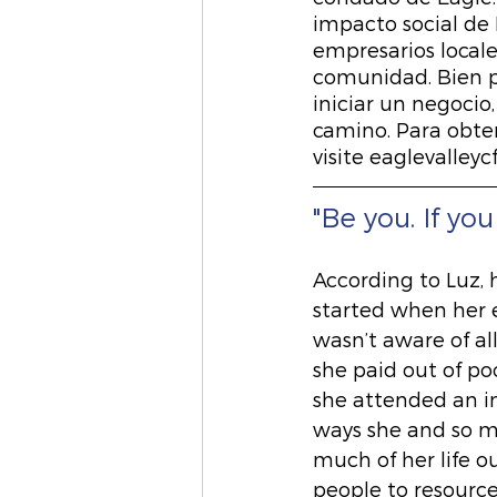
impacto social de
empresarios locale
comunidad. Bien 
iniciar un negocio
camino. Para obten
visite eaglevalleyc
"Be you. If you
According to Luz,
started when her e
wasn’t aware of all
she paid out of poc
she attended an in
ways she and so m
much of her life o
people to resourc