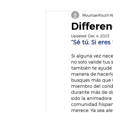
MountainYouth
N
Differen
Updated:
Dec 4, 2023
“Sé tú. Si ere
Si alguna vez nece
no solo valide tus
también te ayude 
manera de hacerlos
busques más que L
miembro del conda
durante más de do
sido la animadora 
comunidad hispana
merece. Ya sea ale