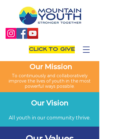
CLICK TO GIVE
Our Mission
To continuously and collaboratively
improve the lives of youth in the most
powerful ways possible.
Our Vision
All youth in our community thrive.
Our Values