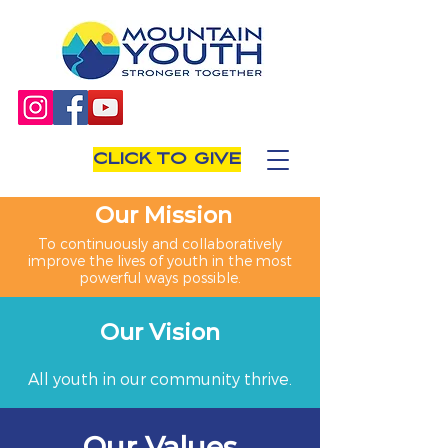
CLICK TO GIVE
Our Mission
To continuously and collaboratively
improve the lives of youth in the most
powerful ways possible.
Our Vision
All youth in our community thrive.
Our Values