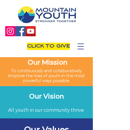
CLICK TO GIVE
Our Mission
To continuously and collaboratively
improve the lives of youth in the most
powerful ways possible.
Our Vision
All youth in our community thrive.
Our Values